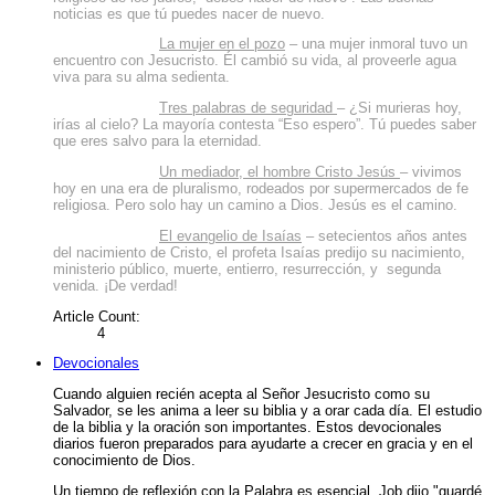
noticias es que tú puedes nacer de nuevo.
La mujer en el pozo
– una mujer inmoral tuvo un
encuentro con Jesucristo. Él cambió su vida, al proveerle agua
viva para su alma sedienta.
Tres palabras de seguridad
– ¿Si murieras hoy,
irías al cielo? La mayoría contesta “Eso espero”. Tú puedes saber
que eres salvo para la eternidad.
Un mediador, el hombre Cristo Jesús
– vivimos
hoy en una era de pluralismo, rodeados por supermercados de fe
religiosa. Pero solo hay un camino a Dios. Jesús es el camino.
El evangelio de Isaías
– setecientos años antes
del nacimiento de Cristo, el profeta Isaías predijo su nacimiento,
ministerio público, muerte, entierro, resurrección, y segunda
venida. ¡De verdad!
Article Count:
4
Devocionales
Cuando alguien recién acepta al Señor Jesucristo como su
Salvador, se les anima a leer su biblia y a orar cada día. El estudio
de la biblia y la oración son importantes. Estos devocionales
diarios fueron preparados para ayudarte a crecer en gracia y en el
conocimiento de Dios.
Un tiempo de reflexión con la Palabra es esencial. Job dijo "guardé