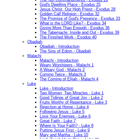
God's Dwelling Place - Exodus 25
Jesus Christ, Our High Priest - Exodus 28
Golden Calf Religion - Exodus 32
The Promise of God's Presence - Exodus 33
What is the LORD Like? - Exodus 34
Giving More Than Enough - Exodus 36
The Tabernacle: Inside and Out - Exodus 39
The Finished Work - Exodus 40
Obadiah
Obadiah - Introduction
The Sins of Edom - Obadiah
Malachi
Malachi - Introduction
Weary Worshipers - Malachi 1
A Weary God - Malachi 2
Coming Twice - Malachi 3
The Coming of Elijah - Malachi 4
Luke
Luke - Introduction
Two Women, Two Miracles - Luke 1
Good Tidings of Great Joy - Luke 2
Fruits Worthy of Repentance - Luke 3
Rejection at Home - Luke 4
Following Jesus - Luke 5
Love Your Enemies - Luke 6
Great Faith - Luke 7
Where Is Your Faith? - Luke 8
Putting Jesus First - Luke 9
Mary and Martha - Luke 10