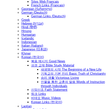
Sites Web Français
French Links (Français)
Georgian (ქართული)
German (Deutsch)
German Links (Deutsch)
Greek
Hebrew (עברית)
Hindi (हिन्दी)
Hmong
Hungarian
Icelandic
Indonesian
Italian (Italiano)
Japanese (日本語)
Khmer
Korean (한국어)
복음 메시지 Good News
성경 교재 Bible Study Material
새생명의 시작 The Beginning of a New Life
기독교의 기본 진리 Basic Truth of Christianity
승리 생활 Victorious Living
인물을 통한 교훈의 말씀 Words of Instruction
through Individuals
신앙신조 Faith Statement
링크 Links
비데오 Music Videos
Korean Links (한국어)
Laotian