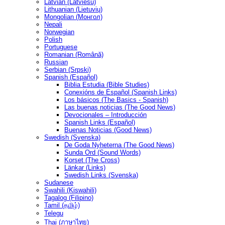
Latvian (Latviešu)
Lithuanian (Lietuvių)
Mongolian (Монгол)
Nepali
Norwegian
Polish
Portuguese
Romanian (Română)
Russian
Serbian (Srpski)
Spanish (Español)
Biblia Estudia (Bible Studies)
Conexións de Español (Spanish Links)
Los básicos (The Basics - Spanish)
Las buenas noticias (The Good News)
Devocionales – Introducción
Spanish Links (Español)
Buenas Noticias (Good News)
Swedish (Svenska)
De Goda Nyheterna (The Good News)
Sunda Ord (Sound Words)
Korset (The Cross)
Länkar (Links)
Swedish Links (Svenska)
Sudanese
Swahili (Kiswahili)
Tagalog (Filipino)
Tamil (தமிழ்)
Telegu
Thai (ภาษาไทย)