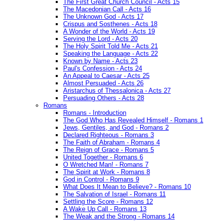
The First Great Church Council - Acts 15
The Macedonian Call - Acts 16
The Unknown God - Acts 17
Crispus and Sosthenes - Acts 18
A Wonder of the World - Acts 19
Serving the Lord - Acts 20
The Holy Spirit Told Me - Acts 21
Speaking the Language - Acts 22
Known by Name - Acts 23
Paul's Confession - Acts 24
An Appeal to Caesar - Acts 25
Almost Persuaded - Acts 26
Aristarchus of Thessalonica - Acts 27
Persuading Others - Acts 28
Romans
Romans - Introduction
The God Who Has Revealed Himself - Romans 1
Jews, Gentiles, and God - Romans 2
Declared Righteous - Romans 3
The Faith of Abraham - Romans 4
The Reign of Grace - Romans 5
United Together - Romans 6
O Wretched Man! - Romans 7
The Spirit at Work - Romans 8
God in Control - Romans 9
What Does It Mean to Believe? - Romans 10
The Salvation of Israel - Romans 11
Settling the Score - Romans 12
A Wake Up Call - Romans 13
The Weak and the Strong - Romans 14