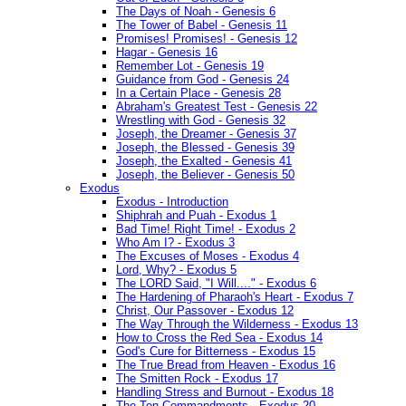
The Days of Noah - Genesis 6
The Tower of Babel - Genesis 11
Promises! Promises! - Genesis 12
Hagar - Genesis 16
Remember Lot - Genesis 19
Guidance from God - Genesis 24
In a Certain Place - Genesis 28
Abraham's Greatest Test - Genesis 22
Wrestling with God - Genesis 32
Joseph, the Dreamer - Genesis 37
Joseph, the Blessed - Genesis 39
Joseph, the Exalted - Genesis 41
Joseph, the Believer - Genesis 50
Exodus
Exodus - Introduction
Shiphrah and Puah - Exodus 1
Bad Time! Right Time! - Exodus 2
Who Am I? - Exodus 3
The Excuses of Moses - Exodus 4
Lord, Why? - Exodus 5
The LORD Said, "I Will...." - Exodus 6
The Hardening of Pharaoh's Heart - Exodus 7
Christ, Our Passover - Exodus 12
The Way Through the Wilderness - Exodus 13
How to Cross the Red Sea - Exodus 14
God's Cure for Bitterness - Exodus 15
The True Bread from Heaven - Exodus 16
The Smitten Rock - Exodus 17
Handling Stress and Burnout - Exodus 18
The Ten Commandments - Exodus 20