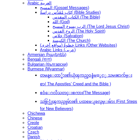
Arabic العربية
المسيح (Gospel Messages)
كِتَاب مُقَدَّس دراسةُ (Bible Studies)
الكتاب المقدس (The Bible)
الله (God)
الرب يسوع المسيح (The Lord Jesus Christ)
الروح القدس (The Holy Spirit)
خلاص (Salvation)
الكنيسة (The Church)
(مواقع أخرى) خطوةُ Links (Other Websites)
Arabic Links (عربى)
Armenian (հայերեն)
Bengali (বাংলা)
Bulgarian (български)
Burmese (Myanmar)
တမန္ေတာ္မ်ား၏ယုံၾကည္ဝန္ခံမႈႏွင့္ သမၼာက်မ္း
စာ( The Apostles' Creed and the Bible )
ဧဝံေဂလိသတင္းစကား(The Message)
သစ္လြင္ယုံၾကည္သူမ်ား၏ ပထမေျခလွမ္းမ်ား (First Steps
for New Believers)
Chichewa
Chinese
Creole
Croatian
Czech
Danish