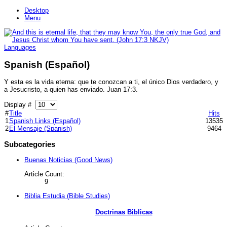
Desktop
Menu
Languages
Spanish (Español)
Y esta es la vida eterna: que te conozcan a ti, el único Dios verdadero, y
a Jesucristo, a quien has enviado.
Juan 17:3.
Display #
#
Title
Hits
1
Spanish Links (Español)
13535
2
El Mensaje (Spanish)
9464
Subcategories
Buenas Noticias (Good News)
Article Count:
9
Biblia Estudia (Bible Studies)
Doctrinas Biblicas