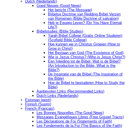
Dutch (Nederlands)
Goed Nieuws (Good News)
Het bericht (The Message)
Bijbelse Doctrine van Redding Bijbel Verzen
van Romeinen (Bible Doctrine of salvation)
Heb je Eeuwig Leven? (Do You Have Eternal
Life?)
Bijbelstudies (Bible Studies)
Yarah Bijbel College (Gratis Online Studeren)
(Scofield Bible College)
Hoe kunnen we in Christus Groeien (How to
Grow in Christ)
Het Bestaan ​​van God (The Existence of God)
Wie is Jezus Christus? (Who is Jesus Christ?)
Een Inleiding tot de Bijbel: Wat is de Bijbel?
(An Introduction to the Bible: What is the
Bible?)
De Inspiratie van de Bijbel (The Inspiration of
the Bible)
Hoe de Bijbel te bestuderen (How to Study the
Bible)
Aanbevolen Links (Recommended Links)
Dutch Links (Nederlands)
Estonian (eesti)
Finnish (Suomi)
French (Français)
Les Bonnes Nouvelles (The Good News)
Messages Ėvangéliques Libres (Free Gospel Tracts)
Les Déclarations de Foi (Statements of Faith)
Les Fondements de la Foi (The Basics of the Faith)