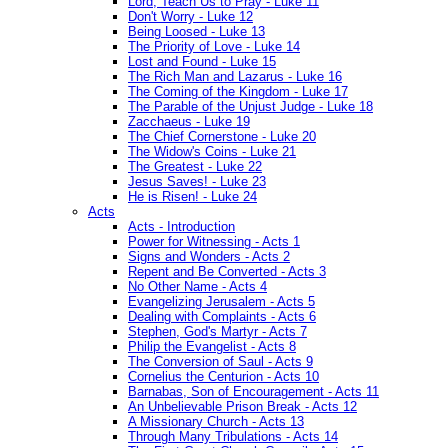
Lord, Teach Us to Pray - Luke 11
Don't Worry - Luke 12
Being Loosed - Luke 13
The Priority of Love - Luke 14
Lost and Found - Luke 15
The Rich Man and Lazarus - Luke 16
The Coming of the Kingdom - Luke 17
The Parable of the Unjust Judge - Luke 18
Zacchaeus - Luke 19
The Chief Cornerstone - Luke 20
The Widow's Coins - Luke 21
The Greatest - Luke 22
Jesus Saves! - Luke 23
He is Risen! - Luke 24
Acts
Acts - Introduction
Power for Witnessing - Acts 1
Signs and Wonders - Acts 2
Repent and Be Converted - Acts 3
No Other Name - Acts 4
Evangelizing Jerusalem - Acts 5
Dealing with Complaints - Acts 6
Stephen, God's Martyr - Acts 7
Philip the Evangelist - Acts 8
The Conversion of Saul - Acts 9
Cornelius the Centurion - Acts 10
Barnabas, Son of Encouragement - Acts 11
An Unbelievable Prison Break - Acts 12
A Missionary Church - Acts 13
Through Many Tribulations - Acts 14