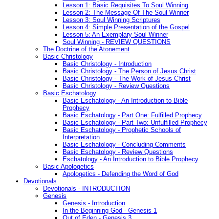
Lesson 1: Basic Requisites To Soul Winning
Lesson 2: The Message Of The Soul Winner
Lesson 3: Soul Winning Scriptures
Lesson 4: Simple Presentation of the Gospel
Lesson 5: An Exemplary Soul Winner
Soul Winning - REVIEW QUESTIONS
The Doctrine of the Atonement
Basic Christology
Basic Christology - Introduction
Basic Christology - The Person of Jesus Christ
Basic Christology - The Work of Jesus Christ
Basic Christology - Review Questions
Basic Eschatology
Basic Eschatology - An Introduction to Bible
Prophecy
Basic Eschatology - Part One: Fulfilled Prophecy
Basic Eschatology - Part Two: Unfulfilled Prophecy
Basic Eschatology - Prophetic Schools of
Interpretation
Basic Eschatology - Concluding Comments
Basic Eschatology - Review Questions
Eschatology - An Introduction to Bible Prophecy
Basic Apologetics
Apologetics - Defending the Word of God
Devotionals
Devotionals - INTRODUCTION
Genesis
Genesis - Introduction
In the Beginning God - Genesis 1
Out of Eden - Genesis 3