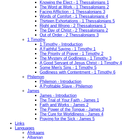
Knowing the Elect - 1 Thessalonians 1
The Word at Work - 1 Thessalonians 2
Facing Affliction - 1 Thessalonians 3
Words of Comfort - 1 Thessalonians 4
Thirteen Exhortations - 1 Thessalonians 5
Right and Wrong - 2 Thessalonians 1
The Day of Christ - 2 Thessalonians 2
Out of Order - 2 Thessalonians 3
1 Timothy
1 Timothy - Introduction
A Faithful Saying - 1 Timothy 1
The Priority of Prayer - 1 Timothy 2
The Mystery of Godliness - 1 Timothy 3
A Good Servant of Jesus Christ - 1 Timothy 4
Some Men's Sins - 1 Timothy 5
Godliness with Contentment - 1 Timothy 6
Philemon
Philemon - Introduction
A Profitable Slave - Philemon
James
James - Introduction
The Trial of Your Faith - James 1
Faith and Works - James 2
The Power of the Tongue - James 3
The Cure for Worldliness - James 4
Praying for the Sick - James 5
Links
Languages
Afrikaans
Albanian