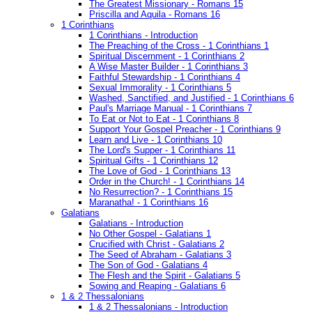
The Greatest Missionary - Romans 15
Priscilla and Aquila - Romans 16
1 Corinthians
1 Corinthians - Introduction
The Preaching of the Cross - 1 Corinthians 1
Spiritual Discernment - 1 Corinthians 2
A Wise Master Builder - 1 Corinthians 3
Faithful Stewardship - 1 Corinthians 4
Sexual Immorality - 1 Corinthians 5
Washed, Sanctified, and Justified - 1 Corinthians 6
Paul's Marriage Manual - 1 Corinthians 7
To Eat or Not to Eat - 1 Corinthians 8
Support Your Gospel Preacher - 1 Corinthians 9
Learn and Live - 1 Corinthians 10
The Lord's Supper - 1 Corinthians 11
Spiritual Gifts - 1 Corinthians 12
The Love of God - 1 Corinthians 13
Order in the Church! - 1 Corinthians 14
No Resurrection? - 1 Corinthians 15
Maranatha! - 1 Corinthians 16
Galatians
Galatians - Introduction
No Other Gospel - Galatians 1
Crucified with Christ - Galatians 2
The Seed of Abraham - Galatians 3
The Son of God - Galatians 4
The Flesh and the Spirit - Galatians 5
Sowing and Reaping - Galatians 6
1 & 2 Thessalonians
1 & 2 Thessalonians - Introduction