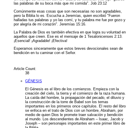
las palabras de su boca más que mi comida". Job 23:12
Comúnmente esas cosas que son necesarias no son agradables,
pero la Biblia lo es. Escucha a Jeremías, quien escribió "Fueron
halladas tus palabras y yo las comí, y tu palabra me fue por gozo y
por alegría de mi corazón". Jeremías 15:16.
La Palabra de Dios es también efectiva en que logra su voluntad en
aquellos que creen. Ese es el mensaje de 1 Tesalonicenses 2:13.
¡Esencial! ¡Agradable! ¡Efectiva!
Esperamos sinceramente que estos breves devocionales sean de
bendición en tu caminar con el Señor.
Article Count:
38
GÉNESIS
El Génesis es el libro de los comienzos. Empieza con la
creación del cielo, la tierra y el comienzo de la raza humana.
La caída del hombre, la propagación del pecado, el diluvio y
la construcción de la torre de Babel son los temas
importantes en los primeros once capítulos. El resto del libro
se enfoca en el trato de Dios con un hombre, Abraham, por
medio de quien Dios le promete traer salvación y bendición
al mundo. Los descendientes de Abraham – Isaac, Jacob y
Joseph – son personajes importantes en este primer libro de
la Biblia.