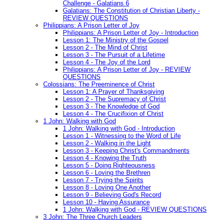
Challenge - Galatians 6
Galatians: The Constitution of Christian Liberty -
REVIEW QUESTIONS
Philippians: A Prison Letter of Joy
Philippians: A Prison Letter of Joy - Introduction
Lesson 1: The Ministry of the Gospel
Lesson 2 - The Mind of Christ
Lesson 3 - The Pursuit of a Lifetime
Lesson 4 - The Joy of the Lord
Philippians: A Prison Letter of Joy - REVIEW
QUESTIONS
Colossians: The Preeminence of Christ
Lesson 1: A Prayer of Thanksgiving
Lesson 2 - The Supremacy of Christ
Lesson 3 - The Knowledge of God
Lesson 4 - The Crucifixion of Christ
1 John: Walking with God
1 John: Walking with God - Introduction
Lesson 1 - Witnessing to the Word of Life
Lesson 2 - Walking in the Light
Lesson 3 - Keeping Christ's Commandments
Lesson 4 - Knowing the Truth
Lesson 5 - Doing Righteousness
Lesson 6 - Loving the Brethren
Lesson 7 - Trying the Spirits
Lesson 8 - Loving One Another
Lesson 9 - Believing God's Record
Lesson 10 - Having Assurance
1 John: Walking with God - REVIEW QUESTIONS
3 John: The Three Church Leaders