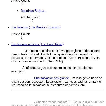
Article Count:
15
Doctrinas Biblicas
Article Count:
12
Los básicos (The Basics - Spanish)
Article Count:
8
Las buenas noticias (The Good News)
Las buenas noticias es el evangelio glorioso de nuestro
Señor Jesucristo, el Hijo de Dios, quien murió por nuestros
pecados, fue enterrado, y resucitó de la muerte. Él promete vida
eterna a quien crea en Él. (Juan 3:16)
Aquí están algunas presentaciones simples de ese
evangelio.
Una salvación tan grande
– mucha gente no tiene
una pista con respecto a la salvación. La necesidad, la forma y el
resultado de la salvación se presentan de forma clara.
¿Cuántas veces naciste?
– Jesús le dijo a un líder
religioso de los judíos, “debes nacer de nuevo”. Las buenas