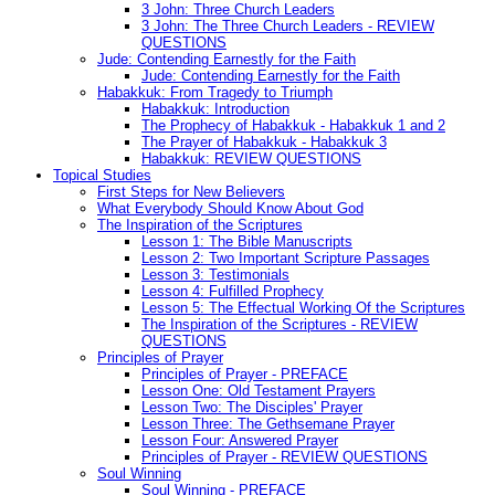
3 John: Three Church Leaders
3 John: The Three Church Leaders - REVIEW
QUESTIONS
Jude: Contending Earnestly for the Faith
Jude: Contending Earnestly for the Faith
Habakkuk: From Tragedy to Triumph
Habakkuk: Introduction
The Prophecy of Habakkuk - Habakkuk 1 and 2
The Prayer of Habakkuk - Habakkuk 3
Habakkuk: REVIEW QUESTIONS
Topical Studies
First Steps for New Believers
What Everybody Should Know About God
The Inspiration of the Scriptures
Lesson 1: The Bible Manuscripts
Lesson 2: Two Important Scripture Passages
Lesson 3: Testimonials
Lesson 4: Fulfilled Prophecy
Lesson 5: The Effectual Working Of the Scriptures
The Inspiration of the Scriptures - REVIEW
QUESTIONS
Principles of Prayer
Principles of Prayer - PREFACE
Lesson One: Old Testament Prayers
Lesson Two: The Disciples' Prayer
Lesson Three: The Gethsemane Prayer
Lesson Four: Answered Prayer
Principles of Prayer - REVIEW QUESTIONS
Soul Winning
Soul Winning - PREFACE