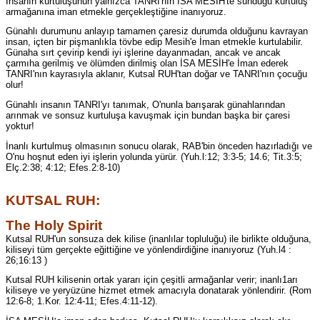
İnsanın kurtuluşunun yalnızca TANRI'nın İSA MESİH'te sunduğu kurtuluş
armağanına iman etmekle gerçekleştiğine inanıyoruz.
Günahlı durumunu anlayıp tamamen çaresiz durumda olduğunu kavrayan
insan, içten bir pişmanlıkla tövbe edip Mesih'e İman etmekle kurtulabilir.
Günaha sırt çevirip kendi iyi işlerine dayanmadan, ancak ve ancak
çarmıha gerilmiş ve ölümden dirilmiş olan İSA MESİH'e İman ederek
TANRI'nın kayrasıyla aklanır, Kutsal RUH'tan doğar ve TANRI'nın çocuğu
olur!
Günahlı insanın TANRI'yı tanımak, O'nunla barışarak günahlarından
arınmak ve sonsuz kurtuluşa kavuşmak için bundan başka bir çaresi
yoktur!
İnanlı kurtulmuş olmasının sonucu olarak, RAB'bin önceden hazırladığı ve
O'nu hoşnut eden iyi işlerin yolunda yürür. (Yuh.l:12; 3:3-5; 14.6; Tit.3:5;
Elç.2:38; 4:12; Efes.2:8-10)
KUTSAL RUH:
The Holy Spirit
Kutsal RUH'un sonsuza dek kilise (inanlılar topluluğu) ile birlikte olduğuna,
kiliseyi tüm gerçekte eğittiğine ve yönlendirdiğine inanıyoruz (Yuh.l4 :
26;16:13 )
Kutsal RUH kilisenin ortak yararı için çeşitli armağanlar verir; inanlı1arı
kiliseye ve yeryüzüne hizmet etmek amacıyla donatarak yönlendirir. (Rom
12:6-8; 1.Kor. 12:4-11; Efes.4:11-12).