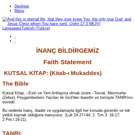
Desktop
Menu
Languages
Turkish (Türkçe)
İNANÇ BİLDİRGEMİZ
F
aith
Statement
KUTSAL KİTAP: (Kitab-ı Mukaddes)
The Bible
Kutsal Kitap, --Eski ve Yeni Antlaşma olmak üzere --Tevrat, Mezmurlar
(Zebur), Peygamberlerin Yazıları ile İncil'den ibarettir ve tümüyle TANRI'nın
esinidir.
Bu nedenle inanç, ibadet ve uygulamayla ilgili her konuda güvenilir ve tek
yetkili kaynak olduğuna inanıyoruz. (Luk.24:27+44; 2. Tim.3: 16-17;
2:Pet.l.19-21).
TANRI: