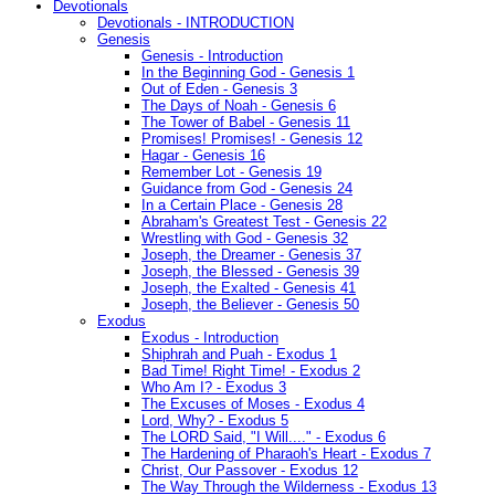
Devotionals
Devotionals - INTRODUCTION
Genesis
Genesis - Introduction
In the Beginning God - Genesis 1
Out of Eden - Genesis 3
The Days of Noah - Genesis 6
The Tower of Babel - Genesis 11
Promises! Promises! - Genesis 12
Hagar - Genesis 16
Remember Lot - Genesis 19
Guidance from God - Genesis 24
In a Certain Place - Genesis 28
Abraham's Greatest Test - Genesis 22
Wrestling with God - Genesis 32
Joseph, the Dreamer - Genesis 37
Joseph, the Blessed - Genesis 39
Joseph, the Exalted - Genesis 41
Joseph, the Believer - Genesis 50
Exodus
Exodus - Introduction
Shiphrah and Puah - Exodus 1
Bad Time! Right Time! - Exodus 2
Who Am I? - Exodus 3
The Excuses of Moses - Exodus 4
Lord, Why? - Exodus 5
The LORD Said, "I Will...." - Exodus 6
The Hardening of Pharaoh's Heart - Exodus 7
Christ, Our Passover - Exodus 12
The Way Through the Wilderness - Exodus 13