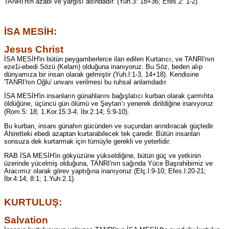
TANRI'nın azabı ve yargısı altındadır. (Yuh.3: 18+36; Efes.2: 1-2).
İSA MESİH:
Jesus Christ
İSA MESİH'in bütün peygamberlerce ilan edilen Kurtarıcı, ve TANRI'nın
eze1i-ebedi Sözü (Kelam) olduğuna inanıyoruz. Bu Söz, beden alıp
dünyamıza bir insan olarak gelmiştir (Yuh.l:1-3, 14+18). Kendisine
'TANRI'nın Oğlu' unvanı verilmesi bu ruhsal anlamdadır.
İSA MESİH'in insanların günahlarını bağışlatıcı kurban olarak çarmıhta
öldüğüne, üçüncü gün ölümü ve Şeytan
ı yenerek dirildiğine inanıyoruz
’
(Rom.5: 18; 1.Kor.15:3-4; İbr.2:14; 5:9-10).
Bu kurban, insanı günahın gücünden ve suçundan arındıracak güçtedir.
Ahiretteki ebedi azaptan kurtarabilecek tek çaredir. Bütün insanları
sonsuza dek kurtarmak için tümüyle gerekli ve yeterlidir.
RAB İSA MESİH'in gökyüzüne yükseldiğine, bütün güç ve yetkinin
üzerinde yücelmiş olduğuna, TANRI'nın sağında Yüce Başrahibimiz ve
Aracımız olarak görev yaptığına inanıyoruz (Elç.l:9-10; Efes.l:20-21;
İbr.4:14; 8:1; 1.Yuh:2.1).
KURTULUŞ:
Salvation