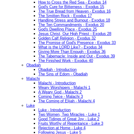
How to Cross the Red Sea - Exodus 14
God's Cure for Bitterness - Exodus 15
The True Bread from Heaven - Exodus 16
The Smitten Rock - Exodus 17
Handling Stress and Burnout - Exodus 18
The Ten Commandments - Exodus 20
God's Dwelling Place - Exodus 25
Jesus Christ, Our High Priest - Exodus 28
Golden Calf Religion - Exodus 32
The Promise of God's Presence - Exodus 33
What is the LORD Like? - Exodus 34
Giving More Than Enough - Exodus 36
The Tabernacle: Inside and Out - Exodus 39
The Finished Work - Exodus 40
Obadiah
Obadiah - Introduction
The Sins of Edom - Obadiah
Malachi
Malachi - Introduction
Weary Worshipers - Malachi 1
A Weary God - Malachi 2
Coming Twice - Malachi 3
The Coming of Elijah - Malachi 4
Luke
Luke - Introduction
Two Women, Two Miracles - Luke 1
Good Tidings of Great Joy - Luke 2
Fruits Worthy of Repentance - Luke 3
Rejection at Home - Luke 4
Following Jesus - Luke 5