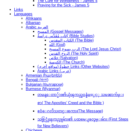
The Cure for Worldliness - James 4
Praying for the Sick - James 5
Links
Languages
Afrikaans
Albanian
Arabic العربية
المسيح (Gospel Messages)
كِتَاب مُقَدَّس دراسةُ (Bible Studies)
الكتاب المقدس (The Bible)
الله (God)
الرب يسوع المسيح (The Lord Jesus Christ)
الروح القدس (The Holy Spirit)
خلاص (Salvation)
الكنيسة (The Church)
(مواقع أخرى) خطوةُ Links (Other Websites)
Arabic Links (عربى)
Armenian (հայերեն)
Bengali (বাংলা)
Bulgarian (български)
Burmese (Myanmar)
တမန္ေတာ္မ်ား၏ယုံၾကည္ဝန္ခံမႈႏွင့္ သမၼာက်မ္း
စာ( The Apostles' Creed and the Bible )
ဧဝံေဂလိသတင္းစကား(The Message)
သစ္လြင္ယုံၾကည္သူမ်ား၏ ပထမေျခလွမ္းမ်ား (First Steps
for New Believers)
Chichewa