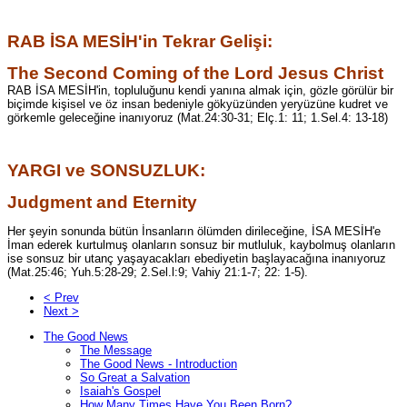
RAB İSA MESİH'in Tekrar Gelişi:
The Second Coming of the Lord Jesus Christ
RAB İSA MESİH'in, topluluğunu kendi yanına almak için, gözle görülür bir
biçimde kişisel ve öz insan bedeniyle gökyüzünden yeryüzüne kudret ve
görkemle geleceğine inanıyoruz (Mat.24:30-31; Elç.1: 11; 1.Sel.4: 13-18)
YARGI ve SONSUZLUK:
Judgment and Eternity
Her şeyin sonunda bütün İnsanların ölümden dirileceğine, İSA MESİH'e
İman ederek kurtulmuş olanların sonsuz bir mutluluk, kaybolmuş olanların
ise sonsuz bir utanç yaşayacakları ebediyetin başlayacağına inanıyoruz
(Mat.25:46; Yuh.5:28-29; 2.Sel.l:9; Vahiy 21:1-7; 22: 1-5).
< Prev
Next >
The Good News
The Message
The Good News - Introduction
So Great a Salvation
Isaiah's Gospel
How Many Times Have You Been Born?