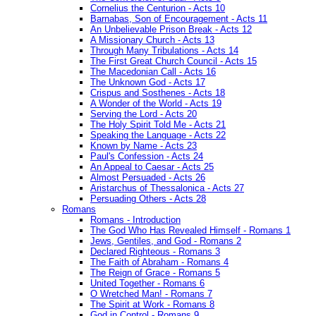
Cornelius the Centurion - Acts 10
Barnabas, Son of Encouragement - Acts 11
An Unbelievable Prison Break - Acts 12
A Missionary Church - Acts 13
Through Many Tribulations - Acts 14
The First Great Church Council - Acts 15
The Macedonian Call - Acts 16
The Unknown God - Acts 17
Crispus and Sosthenes - Acts 18
A Wonder of the World - Acts 19
Serving the Lord - Acts 20
The Holy Spirit Told Me - Acts 21
Speaking the Language - Acts 22
Known by Name - Acts 23
Paul's Confession - Acts 24
An Appeal to Caesar - Acts 25
Almost Persuaded - Acts 26
Aristarchus of Thessalonica - Acts 27
Persuading Others - Acts 28
Romans
Romans - Introduction
The God Who Has Revealed Himself - Romans 1
Jews, Gentiles, and God - Romans 2
Declared Righteous - Romans 3
The Faith of Abraham - Romans 4
The Reign of Grace - Romans 5
United Together - Romans 6
O Wretched Man! - Romans 7
The Spirit at Work - Romans 8
God in Control - Romans 9