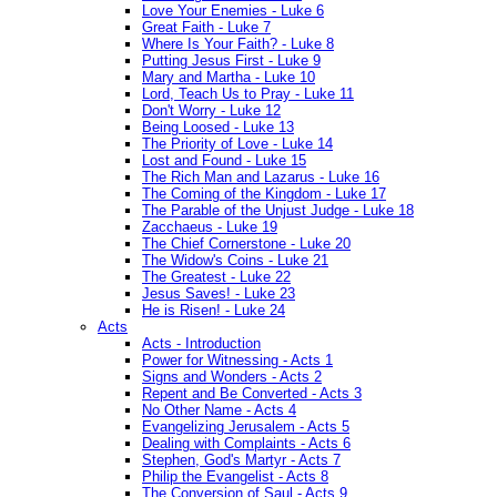
Love Your Enemies - Luke 6
Great Faith - Luke 7
Where Is Your Faith? - Luke 8
Putting Jesus First - Luke 9
Mary and Martha - Luke 10
Lord, Teach Us to Pray - Luke 11
Don't Worry - Luke 12
Being Loosed - Luke 13
The Priority of Love - Luke 14
Lost and Found - Luke 15
The Rich Man and Lazarus - Luke 16
The Coming of the Kingdom - Luke 17
The Parable of the Unjust Judge - Luke 18
Zacchaeus - Luke 19
The Chief Cornerstone - Luke 20
The Widow's Coins - Luke 21
The Greatest - Luke 22
Jesus Saves! - Luke 23
He is Risen! - Luke 24
Acts
Acts - Introduction
Power for Witnessing - Acts 1
Signs and Wonders - Acts 2
Repent and Be Converted - Acts 3
No Other Name - Acts 4
Evangelizing Jerusalem - Acts 5
Dealing with Complaints - Acts 6
Stephen, God's Martyr - Acts 7
Philip the Evangelist - Acts 8
The Conversion of Saul - Acts 9