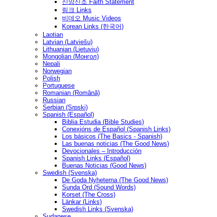
신앙신조 Faith Statement
링크 Links
비데오 Music Videos
Korean Links (한국어)
Laotian
Latvian (Latviešu)
Lithuanian (Lietuvių)
Mongolian (Монгол)
Nepali
Norwegian
Polish
Portuguese
Romanian (Română)
Russian
Serbian (Srpski)
Spanish (Español)
Biblia Estudia (Bible Studies)
Conexións de Español (Spanish Links)
Los básicos (The Basics - Spanish)
Las buenas noticias (The Good News)
Devocionales – Introducción
Spanish Links (Español)
Buenas Noticias (Good News)
Swedish (Svenska)
De Goda Nyheterna (The Good News)
Sunda Ord (Sound Words)
Korset (The Cross)
Länkar (Links)
Swedish Links (Svenska)
Sudanese