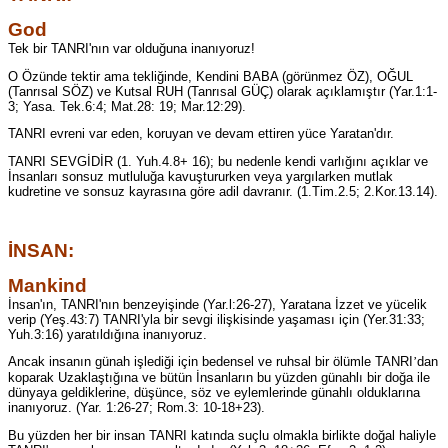
God
Tek bir TANRI'nın var olduğuna inanıyoruz!
O Özünde tektir ama tekliğinde, Kendini BABA (görünmez ÖZ), OĞUL
(Tanrısal SÖZ) ve Kutsal RUH (Tanrısal GÜÇ) olarak açıklamıştır (Yar.1:1-
3; Yasa. Tek.6:4; Mat.28: 19; Mar.12:29).
TANRI evreni var eden, koruyan ve devam ettiren yüce Yaratan'dır.
TANRI SEVGİDİR (1. Yuh.4.8+ 16); bu nedenle kendi varlığını açıklar ve
İnsanları sonsuz mutluluğa kavuştururken veya yargılarken mutlak
kudretine ve sonsuz kayrasına göre adil davranır. (1.Tim.2.5; 2.Kor.13.14).
İNSAN:
Mankind
İnsan'ın, TANRI'nın benzeyişinde (Yar.l:26-27), Yaratana İzzet ve yücelik
verip (Yeş.43:7) TANRI'yla bir sevgi ilişkisinde yaşaması için (Yer.31:33;
Yuh.3:16) yaratıldığına inanıyoruz.
Ancak insanın günah işlediği için bedensel ve ruhsal bir ölümle TANRI
dan
’
koparak Uzaklaştığına ve bütün İnsanların bu yüzden günahlı bir doğa ile
dünyaya geldiklerine, düşünce, söz ve eylemlerinde günahlı olduklarına
inanıyoruz. (Yar. 1:26-27; Rom.3: 10-18+23).
Bu yüzden her bir insan TANRI katında suçlu olmakla birlikte doğal haliyle