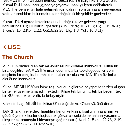
İSA MESİH
e iman eden herkes, Kutsal RUH
u karşılıksız olarak alır.
’
’
Kutsal RUH inanlıların ,ç,nde yaşayarak, inanlıyı içten değiştirerek
MESİH
e benzer bir hale getirmek için çalışır, sonsuz yaşam güvencesi
’
verir ve tanıklıkta bulunmak üzere doğaüstü bir şekilde güçlendirir.
Kutsa1 RUH ayrıca insanlara günah, doğruluk ve gelecek yargı
konularında suçluluklarını gösterir (Yuh. 14:26; 16:7+13; Elç. 10: 19-20;
1.Kor:3. 16; 2.Kor. 1:22; Ga1.5:22-25; Elç. 1:8; Yuh. 16:8-11).
KILISE
:
The Church
MESİH'in bedeni olan tek ve evrensel bir kiliseye inanıyoruz. Kilise bir
bina değildir; İSA MESİH'e iman eden insanlar topluluğudur. Kilisenin
seçilmiş bir soy, kralın rahipleri, kutsal bir ulus ve TANRI'nın öz halkı
olduğuna inanıyoruz.
Kilise, MESİH İSA'nın köşe taşı olduğu elçiler ve peygamberlerden oluşan
bir temel üzerine bina edilmektedir. Kilise tek bir ümit, tek bir beden, tek
bir RUH ve tek bir vaftizle birleşmiştir.
Kilisenin başı MESİH'tir, kilise O'na bağlıdır ve O'nun sözünü dinler.
TANRI farklı yerlerdeki İnanlıları kendi yetkisini, kişiliğini, yaşamım ve
gücünü yerel kiliseler oluşturarak görsel bir şekilde insanların yaşamına
ulaştırmak amacıyla birleşmeye çağırmıştır (I.Kor.l:2; Efes.l:22-23; 2:19-
22; 4:4-6; 5:22-32; I.Pet:2.5-10).