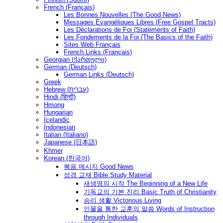
French (Français)
Les Bonnes Nouvelles (The Good News)
Messages Ėvangéliques Libres (Free Gospel Tracts)
Les Déclarations de Foi (Statements of Faith)
Les Fondements de la Foi (The Basics of the Faith)
Sites Web Français
French Links (Français)
Georgian (ქართული)
German (Deutsch)
German Links (Deutsch)
Greek
Hebrew (עברית)
Hindi (हिन्दी)
Hmong
Hungarian
Icelandic
Indonesian
Italian (Italiano)
Japanese (日本語)
Khmer
Korean (한국어)
복음 메시지 Good News
성경 교재 Bible Study Material
새생명의 시작 The Beginning of a New Life
기독교의 기본 진리 Basic Truth of Christianity
승리 생활 Victorious Living
인물을 통한 교훈의 말씀 Words of Instruction
through Individuals