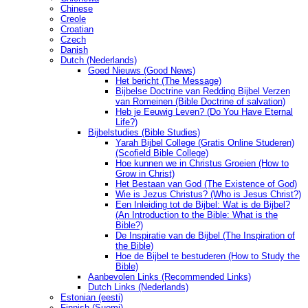
Chinese
Creole
Croatian
Czech
Danish
Dutch (Nederlands)
Goed Nieuws (Good News)
Het bericht (The Message)
Bijbelse Doctrine van Redding Bijbel Verzen
van Romeinen (Bible Doctrine of salvation)
Heb je Eeuwig Leven? (Do You Have Eternal
Life?)
Bijbelstudies (Bible Studies)
Yarah Bijbel College (Gratis Online Studeren)
(Scofield Bible College)
Hoe kunnen we in Christus Groeien (How to
Grow in Christ)
Het Bestaan ​​van God (The Existence of God)
Wie is Jezus Christus? (Who is Jesus Christ?)
Een Inleiding tot de Bijbel: Wat is de Bijbel?
(An Introduction to the Bible: What is the
Bible?)
De Inspiratie van de Bijbel (The Inspiration of
the Bible)
Hoe de Bijbel te bestuderen (How to Study the
Bible)
Aanbevolen Links (Recommended Links)
Dutch Links (Nederlands)
Estonian (eesti)
Finnish (Suomi)