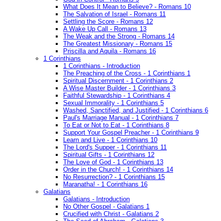
What Does It Mean to Believe? - Romans 10
The Salvation of Israel - Romans 11
Settling the Score - Romans 12
A Wake Up Call - Romans 13
The Weak and the Strong - Romans 14
The Greatest Missionary - Romans 15
Priscilla and Aquila - Romans 16
1 Corinthians
1 Corinthians - Introduction
The Preaching of the Cross - 1 Corinthians 1
Spiritual Discernment - 1 Corinthians 2
A Wise Master Builder - 1 Corinthians 3
Faithful Stewardship - 1 Corinthians 4
Sexual Immorality - 1 Corinthians 5
Washed, Sanctified, and Justified - 1 Corinthians 6
Paul's Marriage Manual - 1 Corinthians 7
To Eat or Not to Eat - 1 Corinthians 8
Support Your Gospel Preacher - 1 Corinthians 9
Learn and Live - 1 Corinthians 10
The Lord's Supper - 1 Corinthians 11
Spiritual Gifts - 1 Corinthians 12
The Love of God - 1 Corinthians 13
Order in the Church! - 1 Corinthians 14
No Resurrection? - 1 Corinthians 15
Maranatha! - 1 Corinthians 16
Galatians
Galatians - Introduction
No Other Gospel - Galatians 1
Crucified with Christ - Galatians 2