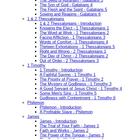
The Seed of Abraham - Galatians 3
The Son of God - Galatians 4
The Flesh and the Spirit - Galatians 5
Sowing and Reaping - Galatians 6
1 & 2 Thessalonians
1 & 2 Thessalonians - Introduction
Knowing the Elect - 1 Thessalonians 1
The Word at Work - 1 Thessalonians 2
Facing Affliction - 1 Thessalonians 3
Words of Comfort - 1 Thessalonians 4
Thirteen Exhortations - 1 Thessalonians 5
Right and Wrong - 2 Thessalonians 1
The Day of Christ - 2 Thessalonians 2
Out of Order - 2 Thessalonians 3
1 Timothy
1 Timothy - Introduction
A Faithful Saying - 1 Timothy 1
The Priority of Prayer - 1 Timothy 2
The Mystery of Godliness - 1 Timothy 3
A Good Servant of Jesus Christ - 1 Timothy 4
Some Men's Sins - 1 Timothy 5
Godliness with Contentment - 1 Timothy 6
Philemon
Philemon - Introduction
A Profitable Slave - Philemon
James
James - Introduction
The Trial of Your Faith - James 1
Faith and Works - James 2
The Power of the Tongue - James 3