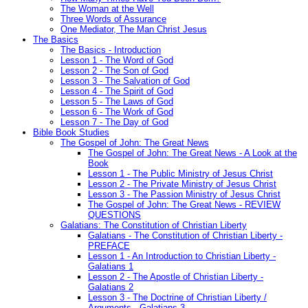
The Woman at the Well
Three Words of Assurance
One Mediator, The Man Christ Jesus
The Basics
The Basics - Introduction
Lesson 1 - The Word of God
Lesson 2 - The Son of God
Lesson 3 - The Salvation of God
Lesson 4 - The Spirit of God
Lesson 5 - The Laws of God
Lesson 6 - The Work of God
Lesson 7 - The Day of God
Bible Book Studies
The Gospel of John: The Great News
The Gospel of John: The Great News - A Look at the
Book
Lesson 1 - The Public Ministry of Jesus Christ
Lesson 2 - The Private Ministry of Jesus Christ
Lesson 3 - The Passion Ministry of Jesus Christ
The Gospel of John: The Great News - REVIEW
QUESTIONS
Galatians: The Constitution of Christian Liberty
Galatians - The Constitution of Christian Liberty -
PREFACE
Lesson 1 - An Introduction to Christian Liberty -
Galatians 1
Lesson 2 - The Apostle of Christian Liberty -
Galatians 2
Lesson 3 - The Doctrine of Christian Liberty /
Arguments - Galatians 3