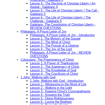
Lesson 4 - The Doctrine of Christian Liberty / An
Appeal - Galatians 4
Lesson 5 - The Life of Christian Liberty / The Call -
Galatians 5
Lesson 6 - The Life of Christian Liberty / The
Challenge - Galatians 6
Galatians: The Constitution of Christian Liberty -
REVIEW QUESTIONS
Philippians: A Prison Letter of Joy
Philippians: A Prison Letter of Joy - Introduction
Lesson 1: The Ministry of the Gospel
Lesson 2 - The Mind of Christ
Lesson 3 - The Pursuit of a Lifetime
Lesson 4 - The Joy of the Lord
Philippians: A Prison Letter of Joy - REVIEW
QUESTIONS
Colossians: The Preeminence of Christ
Lesson 1: A Prayer of Thanksgiving
Lesson 2 - The Supremacy of Christ
Lesson 3 - The Knowledge of God
Lesson 4 - The Crucifixion of Christ
1 John: Walking with God
1 John: Walking with God - Introduction
Lesson 1 - Witnessing to the Word of Life
Lesson 2 - Walking in the Light
Lesson 3 - Keeping Christ's Commandments
Lesson 4 - Knowing the Truth
Lesson 5 - Doing Righteousness
Lesson 6 - Loving the Brethren