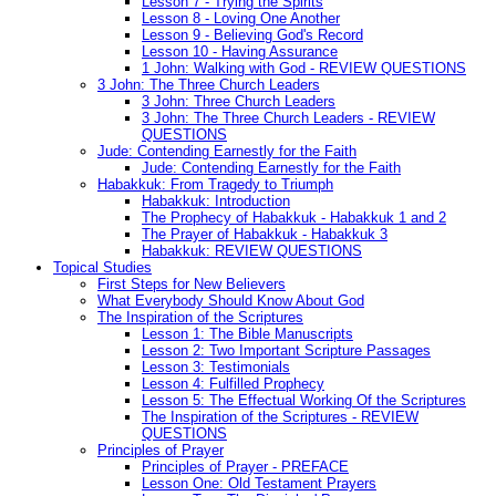
Lesson 7 - Trying the Spirits
Lesson 8 - Loving One Another
Lesson 9 - Believing God's Record
Lesson 10 - Having Assurance
1 John: Walking with God - REVIEW QUESTIONS
3 John: The Three Church Leaders
3 John: Three Church Leaders
3 John: The Three Church Leaders - REVIEW
QUESTIONS
Jude: Contending Earnestly for the Faith
Jude: Contending Earnestly for the Faith
Habakkuk: From Tragedy to Triumph
Habakkuk: Introduction
The Prophecy of Habakkuk - Habakkuk 1 and 2
The Prayer of Habakkuk - Habakkuk 3
Habakkuk: REVIEW QUESTIONS
Topical Studies
First Steps for New Believers
What Everybody Should Know About God
The Inspiration of the Scriptures
Lesson 1: The Bible Manuscripts
Lesson 2: Two Important Scripture Passages
Lesson 3: Testimonials
Lesson 4: Fulfilled Prophecy
Lesson 5: The Effectual Working Of the Scriptures
The Inspiration of the Scriptures - REVIEW
QUESTIONS
Principles of Prayer
Principles of Prayer - PREFACE
Lesson One: Old Testament Prayers