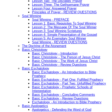
Lesson Two: The Disciples' Prayer
Lesson Three: The Gethsemane Prayer
Lesson Four: Answered Prayer
Principles of Prayer - REVIEW QUESTIONS
Soul Winning
Soul Winning - PREFACE
Lesson 1: Basic Requisites To Soul Winning
Lesson 2: The Message Of The Soul Winner
Lesson 3: Soul Winning Scriptures
Lesson 4: Simple Presentation of the Gospel
Lesson 5: An Exemplary Soul Winner
Soul Winning - REVIEW QUESTIONS
The Doctrine of the Atonement
Basic Christology
Basic Christology - Introduction
Basic Christology - The Person of Jesus Christ
Basic Christology - The Work of Jesus Christ
Basic Christology - Review Questions
Basic Eschatology
Basic Eschatology - An Introduction to Bible
Prophecy
Basic Eschatology - Part One: Fulfilled Prophecy
Basic Eschatology - Part Two: Unfulfilled Prophecy
Basic Eschatology - Prophetic Schools of
Interpretation
Basic Eschatology - Concluding Comments
Basic Eschatology - Review Questions
Eschatology - An Introduction to Bible Prophecy
Basic Apologetics
Apologetics - Defending the Word of God