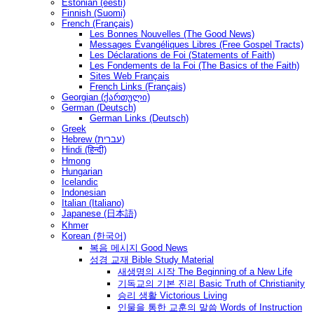
Estonian (eesti)
Finnish (Suomi)
French (Français)
Les Bonnes Nouvelles (The Good News)
Messages Ėvangéliques Libres (Free Gospel Tracts)
Les Déclarations de Foi (Statements of Faith)
Les Fondements de la Foi (The Basics of the Faith)
Sites Web Français
French Links (Français)
Georgian (ქართული)
German (Deutsch)
German Links (Deutsch)
Greek
Hebrew (עברית)
Hindi (हिन्दी)
Hmong
Hungarian
Icelandic
Indonesian
Italian (Italiano)
Japanese (日本語)
Khmer
Korean (한국어)
복음 메시지 Good News
성경 교재 Bible Study Material
새생명의 시작 The Beginning of a New Life
기독교의 기본 진리 Basic Truth of Christianity
승리 생활 Victorious Living
인물을 통한 교훈의 말씀 Words of Instruction