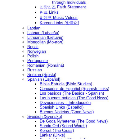
through Individuals
신앙신조 Faith Statement
링크 Links
비데오 Music Videos
Korean Links (한국어)
Laotian
Latvian (Latviešu)
Lithuanian (Lietuvių)
Mongolian (Монгол)
Nepali
Norwegian
Polish
Portuguese
Romanian (Română)
Russian
Serbian (Srpski)
Spanish (Español)
Biblia Estudia (Bible Studies)
Conexións de Español (Spanish Links)
Los básicos (The Basics - Spanish)
Las buenas noticias (The Good News)
Devocionales – Introducción
Spanish Links (Español)
Buenas Noticias (Good News)
Swedish (Svenska)
De Goda Nyheterna (The Good News)
Sunda Ord (Sound Words)
Korset (The Cross)
Länkar (Links)