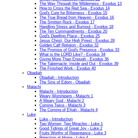
The Way Through the Wilderness - Exodus 13
How to Cross the Red Sea - Exodus 14
God's Cure for Bitterness - Exodus 15
The True Bread from Heaven - Exodus 16
The Smitten Rock - Exodus 17
Handling Stress and Burnout - Exodus 18
The Ten Commandments - Exodus 20
God's Dwelling Place - Exodus 25
Jesus Christ, Our High Priest - Exodus 28
Golden Calf Religion - Exodus 32
The Promise of God's Presence - Exodus 33
What is the LORD Like? - Exodus 34
Giving More Than Enough - Exodus 36
The Tabernacle: Inside and Out - Exodus 39
The Finished Work - Exodus 40
Obadiah
Obadiah - Introduction
The Sins of Edom - Obadiah
Malachi
Malachi - Introduction
Weary Worshipers - Malachi 1
A Weary God - Malachi 2
Coming Twice - Malachi 3
The Coming of Elijah - Malachi 4
Luke
Luke - Introduction
Two Women, Two Miracles - Luke 1
Good Tidings of Great Joy - Luke 2
Fruits Worthy of Repentance - Luke 3
Rejection at Home - Luke 4