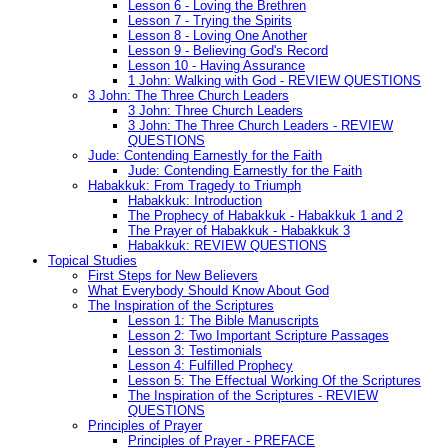
Lesson 6 - Loving the Brethren
Lesson 7 - Trying the Spirits
Lesson 8 - Loving One Another
Lesson 9 - Believing God's Record
Lesson 10 - Having Assurance
1 John: Walking with God - REVIEW QUESTIONS
3 John: The Three Church Leaders
3 John: Three Church Leaders
3 John: The Three Church Leaders - REVIEW
QUESTIONS
Jude: Contending Earnestly for the Faith
Jude: Contending Earnestly for the Faith
Habakkuk: From Tragedy to Triumph
Habakkuk: Introduction
The Prophecy of Habakkuk - Habakkuk 1 and 2
The Prayer of Habakkuk - Habakkuk 3
Habakkuk: REVIEW QUESTIONS
Topical Studies
First Steps for New Believers
What Everybody Should Know About God
The Inspiration of the Scriptures
Lesson 1: The Bible Manuscripts
Lesson 2: Two Important Scripture Passages
Lesson 3: Testimonials
Lesson 4: Fulfilled Prophecy
Lesson 5: The Effectual Working Of the Scriptures
The Inspiration of the Scriptures - REVIEW
QUESTIONS
Principles of Prayer
Principles of Prayer - PREFACE