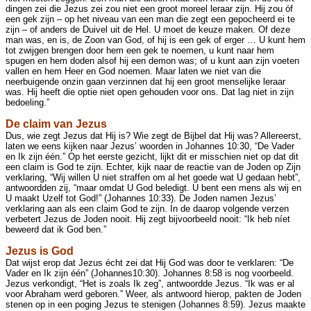
dingen zei die Jezus zei zou niet een groot moreel leraar zijn. Hij zou óf
een gek zijn – op het niveau van een man die zegt een gepocheerd ei te
zijn – of anders de Duivel uit de Hel. U moet de keuze maken. Of deze
man was, en is, de Zoon van God, of hij is een gek of erger … U kunt hem
tot zwijgen brengen door hem een gek te noemen, u kunt naar hem
spugen en hem doden alsof hij een demon was; of u kunt aan zijn voeten
vallen en hem Heer en God noemen. Maar laten we niet van die
neerbuigende onzin gaan verzinnen dat hij een groot menselijke leraar
was. Hij heeft die optie niet open gehouden voor ons. Dat lag niet in zijn
bedoeling.”
De claim van Jezus
Dus, wie zegt Jezus dat Hij is? Wie zegt de Bijbel dat Hij was? Allereerst,
laten we eens kijken naar Jezus’ woorden in Johannes 10:30, “De Vader
en Ik zijn één.” Op het eerste gezicht, lijkt dit er misschien niet op dat dit
een claim is God te zijn. Echter, kijk naar de reactie van de Joden op Zijn
verklaring, “Wij willen U niet straffen om al het goede wat U gedaan hebt”,
antwoordden zij, “maar omdat U God beledigt. U bent een mens als wij en
U maakt Uzelf tot God!” (Johannes 10:33). De Joden namen Jezus’
verklaring aan als een claim God te zijn. In de daarop volgende verzen
verbetert Jezus de Joden nooit. Hij zegt bijvoorbeeld nooit: “Ik heb níet
beweerd dat ik God ben.”
Jezus is God
Dat wijst erop dat Jezus écht zei dat Hij God was door te verklaren: “De
Vader en Ik zijn één” (Johannes10:30). Johannes 8:58 is nog voorbeeld.
Jezus verkondigt, “Het is zoals Ik zeg”, antwoordde Jezus. “Ik was er al
voor Abraham werd geboren.” Weer, als antwoord hierop, pakten de Joden
stenen op in een poging Jezus te stenigen (Johannes 8:59). Jezus maakte