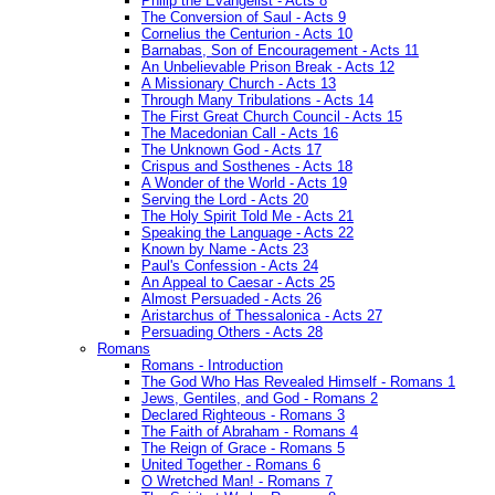
Philip the Evangelist - Acts 8
The Conversion of Saul - Acts 9
Cornelius the Centurion - Acts 10
Barnabas, Son of Encouragement - Acts 11
An Unbelievable Prison Break - Acts 12
A Missionary Church - Acts 13
Through Many Tribulations - Acts 14
The First Great Church Council - Acts 15
The Macedonian Call - Acts 16
The Unknown God - Acts 17
Crispus and Sosthenes - Acts 18
A Wonder of the World - Acts 19
Serving the Lord - Acts 20
The Holy Spirit Told Me - Acts 21
Speaking the Language - Acts 22
Known by Name - Acts 23
Paul's Confession - Acts 24
An Appeal to Caesar - Acts 25
Almost Persuaded - Acts 26
Aristarchus of Thessalonica - Acts 27
Persuading Others - Acts 28
Romans
Romans - Introduction
The God Who Has Revealed Himself - Romans 1
Jews, Gentiles, and God - Romans 2
Declared Righteous - Romans 3
The Faith of Abraham - Romans 4
The Reign of Grace - Romans 5
United Together - Romans 6
O Wretched Man! - Romans 7