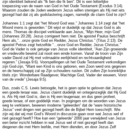
zijn identiteit bekend als “Ik ben die Ik ben”. Dit is een letterlijke
toepassing van de naam van God in het Oude Testament (Exodus 3:14).
Waarom zouden de Joden wederom Jezus willen stenigen als Hij niet iets
gezegd had dat zij als godslastering zagen, namelijk de claim God te zijn?
Johannes 1:1 zegt dat “het Woord God was.” Johannes 1:14 zegt dat “het
Woord mens is geworden.” Dit wijst er duidelijk op dat Jezus God is als
mens. Thomas de discipel verklaarde aan Jezus, “Mijn Heer, mijn God”
(Johannes 20:28). Jezus corrigeert hem niet. De apostel Paulus beschrijft
Hem als,”…onze grote God en Redder, Jezus Christus.” (Titus 2:13). De
apostel Petrus zegt hetzelfde “…onze God en Redder, Jezus Christus.”
God de Vader is ook getuige van Jezus volle identiteit, “Aan Zijn groeiende
en vredevolle bewind zal nooit een einde komen. Vanaf de troon van Zijn
vader David zal Hij met volmaakte eerlijkheid en rechtvaardigheid
regeren.” (Jesaja 9:6). Voorspellingen uit het Oude Testament verkondigen
zijn God-zijn, “Want een Kind is ons geboren, een Zoon werd ons gegeven
en de heerschappij zal op Zijn schouders rusten. Dit zullen Zijn koninklijke
titels zijn: Wonderbare Raadgever, Machtige God, Vader der eeuwen, Vorst
van de vrede” (Jesaja 9:5).
Dus, zoals C.S. Lewis betoogde, het is geen optie te geloven dat Jezus
een goede leraar was. Jezus claimt duidelijk en ontegenzeglijk dat Hij God
is. Als Hij niet God is, dan is Hij een leugenaar, en dus geen profeet,
goede leraar, of een goddelijk man. In pogingen om de woorden van Jezus
weg te verklaren, beweren moderne “geleerden” dat de “ware historische
Jezus” veel dingen niet gezegd heeft die de Bijbel Hem toeschrijft. Wie
zijn wij dat wij met God’s Woord in discussie gaan over wat Jezus wel of
niet gezegd heeft? Hoe kan een “geleerde” 2000 jaar verwijderd van Jezus
een beter inzicht hebben in wat Jezus wel of niet gezegd heeft dan
diegenen die met Hem leefde, met Hem dienden, en door Jezus Zelf