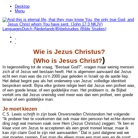
Desktop
Menu
Languages
Dutch (Nederlands)
Bijbelstudies (Bible Studies)
Wie is Jezus Christus?
)
(Who is Jesus Christ?
In tegenstelling tot de vraag, “Bestaat God?”, vragen maar weinig mensen
zich af of Jezus wel bestaan heeft. Het is algemeen aanvaard dat Jezus
echt een man was die zo’n 2000 jaar geleden in Israël op de aarde liep.
Het debat begint pas als het onderwerp van Jezus’ volledige identiteit
besproken wordt. Bijna elke grotere religie leert dat Jezus een profeet was,
of een goede leraar, of een goddelijke man. Het probleem is, de Bijbel
vertelt ons dat Jezus oneindig veel meer was dan een profeet, een goede
leraar of een goddelijke man.
Je moet kiezen
C.S. Lewis schrijft in zijn boek Onversneden Christendom het volgende:
“Ik probeer hier te voorkomen dat ook maar één persoon het echte domme
ding zegt wat mensen vaak over Hem (Jezus Christus) zeggen: “Ik ben er
klaar voor om Jezus te accepteren als een groot moreel leraar, maar ik
kan zijn claim God te zijn niet aanvaarden.” Dat is juist datgene wat we
niet moeten zeggen. Een man die alleen maar een man was en de soort