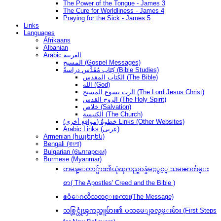
The Power of the Tongue - James 3
The Cure for Worldliness - James 4
Praying for the Sick - James 5
Links
Languages
Afrikaans
Albanian
Arabic العربية
المسيح (Gospel Messages)
كِتَاب مُقَدَّس دراسةُ (Bible Studies)
الكتاب المقدس (The Bible)
الله (God)
الرب يسوع المسيح (The Lord Jesus Christ)
الروح القدس (The Holy Spirit)
خلاص (Salvation)
الكنيسة (The Church)
(مواقع أخرى) خطوةُ Links (Other Websites)
Arabic Links (عربى)
Armenian (հայերեն)
Bengali (বাংলা)
Bulgarian (български)
Burmese (Myanmar)
တမန္ေတာ္မ်ား၏ယုံၾကည္ဝန္ခံမႈႏွင့္ သမၼာက်မ္း
စာ( The Apostles' Creed and the Bible )
ဧဝံေဂလိသတင္းစကား(The Message)
သစ္လြင္ယုံၾကည္သူမ်ား၏ ပထမေျခလွမ္းမ်ား (First Steps