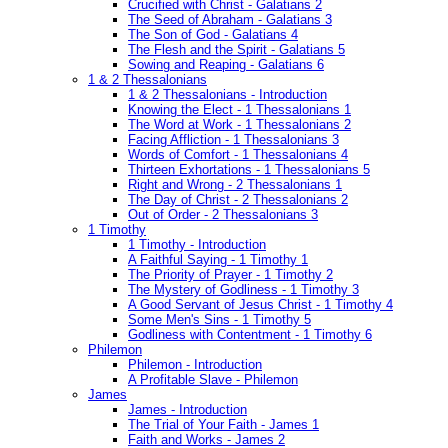
Crucified with Christ - Galatians 2
The Seed of Abraham - Galatians 3
The Son of God - Galatians 4
The Flesh and the Spirit - Galatians 5
Sowing and Reaping - Galatians 6
1 & 2 Thessalonians
1 & 2 Thessalonians - Introduction
Knowing the Elect - 1 Thessalonians 1
The Word at Work - 1 Thessalonians 2
Facing Affliction - 1 Thessalonians 3
Words of Comfort - 1 Thessalonians 4
Thirteen Exhortations - 1 Thessalonians 5
Right and Wrong - 2 Thessalonians 1
The Day of Christ - 2 Thessalonians 2
Out of Order - 2 Thessalonians 3
1 Timothy
1 Timothy - Introduction
A Faithful Saying - 1 Timothy 1
The Priority of Prayer - 1 Timothy 2
The Mystery of Godliness - 1 Timothy 3
A Good Servant of Jesus Christ - 1 Timothy 4
Some Men's Sins - 1 Timothy 5
Godliness with Contentment - 1 Timothy 6
Philemon
Philemon - Introduction
A Profitable Slave - Philemon
James
James - Introduction
The Trial of Your Faith - James 1
Faith and Works - James 2