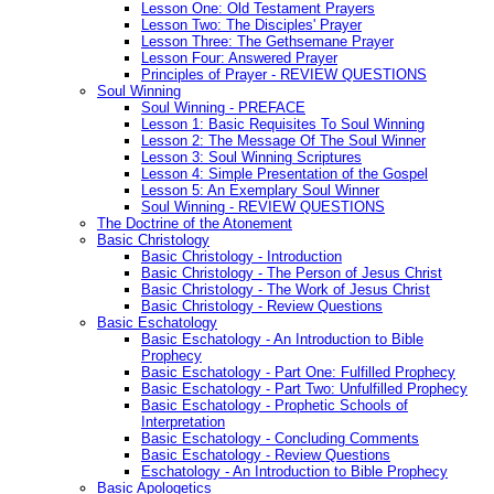
Lesson One: Old Testament Prayers
Lesson Two: The Disciples' Prayer
Lesson Three: The Gethsemane Prayer
Lesson Four: Answered Prayer
Principles of Prayer - REVIEW QUESTIONS
Soul Winning
Soul Winning - PREFACE
Lesson 1: Basic Requisites To Soul Winning
Lesson 2: The Message Of The Soul Winner
Lesson 3: Soul Winning Scriptures
Lesson 4: Simple Presentation of the Gospel
Lesson 5: An Exemplary Soul Winner
Soul Winning - REVIEW QUESTIONS
The Doctrine of the Atonement
Basic Christology
Basic Christology - Introduction
Basic Christology - The Person of Jesus Christ
Basic Christology - The Work of Jesus Christ
Basic Christology - Review Questions
Basic Eschatology
Basic Eschatology - An Introduction to Bible
Prophecy
Basic Eschatology - Part One: Fulfilled Prophecy
Basic Eschatology - Part Two: Unfulfilled Prophecy
Basic Eschatology - Prophetic Schools of
Interpretation
Basic Eschatology - Concluding Comments
Basic Eschatology - Review Questions
Eschatology - An Introduction to Bible Prophecy
Basic Apologetics