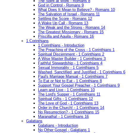
The Spirit at Work - Romans 8
God in Control - Romans 9
What Does It Mean to Believe? - Romans 10
The Salvation of Israel - Romans 11
Settling the Score - Romans 12
A Wake Up Call - Romans 13
The Weak and the Strong - Romans 14
The Greatest Missionary - Romans 15
Priscilla and Aquila - Romans 16
1 Corinthians
1 Corinthians - Introduction
The Preaching of the Cross - 1 Corinthians 1
Spiritual Discernment - 1 Corinthians 2
A Wise Master Builder - 1 Corinthians 3
Faithful Stewardship - 1 Corinthians 4
Sexual Immorality - 1 Corinthians 5
Washed, Sanctified, and Justified - 1 Corinthians 6
Paul's Marriage Manual - 1 Corinthians 7
To Eat or Not to Eat - 1 Corinthians 8
Support Your Gospel Preacher - 1 Corinthians 9
Learn and Live - 1 Corinthians 10
The Lord's Supper - 1 Corinthians 11
Spiritual Gifts - 1 Corinthians 12
The Love of God - 1 Corinthians 13
Order in the Church! - 1 Corinthians 14
No Resurrection? - 1 Corinthians 15
Maranatha! - 1 Corinthians 16
Galatians
Galatians - Introduction
No Other Gospel - Galatians 1