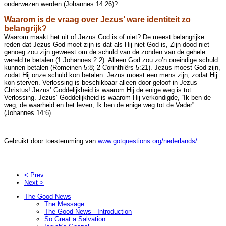
onderwezen werden (Johannes 14:26)?
Waarom is de vraag over Jezus’ ware identiteit zo
belangrijk?
Waarom maakt het uit of Jezus God is of niet? De meest belangrijke
reden dat Jezus God moet zijn is dat als Hij niet God is, Zijn dood niet
genoeg zou zijn geweest om de schuld van de zonden van de gehele
wereld te betalen (1 Johannes 2:2). Alleen God zou zo’n oneindige schuld
kunnen betalen (Romeinen 5:8; 2 Corinthiërs 5:21). Jezus moest God zijn,
zodat Hij onze schuld kon betalen. Jezus moest een mens zijn, zodat Hij
kon sterven. Verlossing is beschikbaar alleen door geloof in Jezus
Christus! Jezus’ Goddelijkheid is waarom Hij de enige weg is tot
Verlossing. Jezus’ Goddelijkheid is waarom Hij verkondigde, “Ik ben de
weg, de waarheid en het leven, Ik ben de enige weg tot de Vader”
(Johannes 14:6).
Gebruikt door toestemming van
www.gotquestions.org/nederlands/
< Prev
Next >
The Good News
The Message
The Good News - Introduction
So Great a Salvation