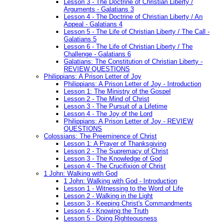
Lesson 3 - The Doctrine of Christian Liberty /
Arguments - Galatians 3
Lesson 4 - The Doctrine of Christian Liberty / An
Appeal - Galatians 4
Lesson 5 - The Life of Christian Liberty / The Call -
Galatians 5
Lesson 6 - The Life of Christian Liberty / The
Challenge - Galatians 6
Galatians: The Constitution of Christian Liberty -
REVIEW QUESTIONS
Philippians: A Prison Letter of Joy
Philippians: A Prison Letter of Joy - Introduction
Lesson 1: The Ministry of the Gospel
Lesson 2 - The Mind of Christ
Lesson 3 - The Pursuit of a Lifetime
Lesson 4 - The Joy of the Lord
Philippians: A Prison Letter of Joy - REVIEW
QUESTIONS
Colossians: The Preeminence of Christ
Lesson 1: A Prayer of Thanksgiving
Lesson 2 - The Supremacy of Christ
Lesson 3 - The Knowledge of God
Lesson 4 - The Crucifixion of Christ
1 John: Walking with God
1 John: Walking with God - Introduction
Lesson 1 - Witnessing to the Word of Life
Lesson 2 - Walking in the Light
Lesson 3 - Keeping Christ's Commandments
Lesson 4 - Knowing the Truth
Lesson 5 - Doing Righteousness