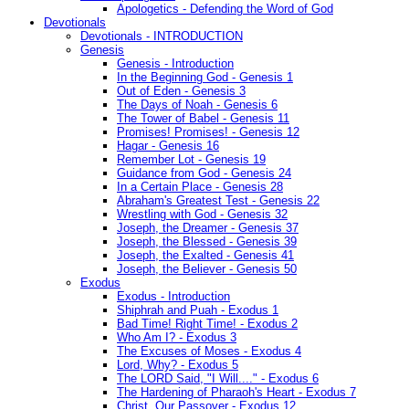
Apologetics - Defending the Word of God
Devotionals
Devotionals - INTRODUCTION
Genesis
Genesis - Introduction
In the Beginning God - Genesis 1
Out of Eden - Genesis 3
The Days of Noah - Genesis 6
The Tower of Babel - Genesis 11
Promises! Promises! - Genesis 12
Hagar - Genesis 16
Remember Lot - Genesis 19
Guidance from God - Genesis 24
In a Certain Place - Genesis 28
Abraham's Greatest Test - Genesis 22
Wrestling with God - Genesis 32
Joseph, the Dreamer - Genesis 37
Joseph, the Blessed - Genesis 39
Joseph, the Exalted - Genesis 41
Joseph, the Believer - Genesis 50
Exodus
Exodus - Introduction
Shiphrah and Puah - Exodus 1
Bad Time! Right Time! - Exodus 2
Who Am I? - Exodus 3
The Excuses of Moses - Exodus 4
Lord, Why? - Exodus 5
The LORD Said, "I Will...." - Exodus 6
The Hardening of Pharaoh's Heart - Exodus 7
Christ, Our Passover - Exodus 12