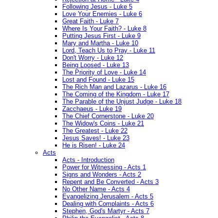
Following Jesus - Luke 5
Love Your Enemies - Luke 6
Great Faith - Luke 7
Where Is Your Faith? - Luke 8
Putting Jesus First - Luke 9
Mary and Martha - Luke 10
Lord, Teach Us to Pray - Luke 11
Don't Worry - Luke 12
Being Loosed - Luke 13
The Priority of Love - Luke 14
Lost and Found - Luke 15
The Rich Man and Lazarus - Luke 16
The Coming of the Kingdom - Luke 17
The Parable of the Unjust Judge - Luke 18
Zacchaeus - Luke 19
The Chief Cornerstone - Luke 20
The Widow's Coins - Luke 21
The Greatest - Luke 22
Jesus Saves! - Luke 23
He is Risen! - Luke 24
Acts
Acts - Introduction
Power for Witnessing - Acts 1
Signs and Wonders - Acts 2
Repent and Be Converted - Acts 3
No Other Name - Acts 4
Evangelizing Jerusalem - Acts 5
Dealing with Complaints - Acts 6
Stephen, God's Martyr - Acts 7