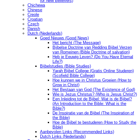
for New Believers)
Chichewa
Chinese
Creole
Croatian
Czech
Danish
Dutch (Nederlands)
Goed Nieuws (Good News)
Het bericht (The Message)
Bijbelse Doctrine van Redding Bijbel Verzen
van Romeinen (Bible Doctrine of salvation)
Heb je Eeuwig Leven? (Do You Have Eternal
Life?)
Bijbelstudies (Bible Studies)
Yarah Bijbel College (Gratis Online Studeren)
(Scofield Bible College)
Hoe kunnen we in Christus Groeien (How to
Grow in Christ)
Het Bestaan ​​van God (The Existence of God)
Wie is Jezus Christus? (Who is Jesus Christ?)
Een Inleiding tot de Bijbel: Wat is de Bijbel?
(An Introduction to the Bible: What is the
Bible?)
De Inspiratie van de Bijbel (The Inspiration of
the Bible)
Hoe de Bijbel te bestuderen (How to Study the
Bible)
Aanbevolen Links (Recommended Links)
Dutch Links (Nederlands)