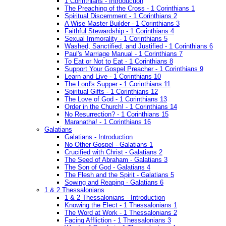
1 Corinthians - Introduction
The Preaching of the Cross - 1 Corinthians 1
Spiritual Discernment - 1 Corinthians 2
A Wise Master Builder - 1 Corinthians 3
Faithful Stewardship - 1 Corinthians 4
Sexual Immorality - 1 Corinthians 5
Washed, Sanctified, and Justified - 1 Corinthians 6
Paul's Marriage Manual - 1 Corinthians 7
To Eat or Not to Eat - 1 Corinthians 8
Support Your Gospel Preacher - 1 Corinthians 9
Learn and Live - 1 Corinthians 10
The Lord's Supper - 1 Corinthians 11
Spiritual Gifts - 1 Corinthians 12
The Love of God - 1 Corinthians 13
Order in the Church! - 1 Corinthians 14
No Resurrection? - 1 Corinthians 15
Maranatha! - 1 Corinthians 16
Galatians
Galatians - Introduction
No Other Gospel - Galatians 1
Crucified with Christ - Galatians 2
The Seed of Abraham - Galatians 3
The Son of God - Galatians 4
The Flesh and the Spirit - Galatians 5
Sowing and Reaping - Galatians 6
1 & 2 Thessalonians
1 & 2 Thessalonians - Introduction
Knowing the Elect - 1 Thessalonians 1
The Word at Work - 1 Thessalonians 2
Facing Affliction - 1 Thessalonians 3