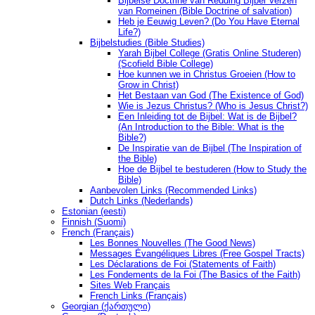
Bijbelse Doctrine van Redding Bijbel Verzen
van Romeinen (Bible Doctrine of salvation)
Heb je Eeuwig Leven? (Do You Have Eternal
Life?)
Bijbelstudies (Bible Studies)
Yarah Bijbel College (Gratis Online Studeren)
(Scofield Bible College)
Hoe kunnen we in Christus Groeien (How to
Grow in Christ)
Het Bestaan ​​van God (The Existence of God)
Wie is Jezus Christus? (Who is Jesus Christ?)
Een Inleiding tot de Bijbel: Wat is de Bijbel?
(An Introduction to the Bible: What is the
Bible?)
De Inspiratie van de Bijbel (The Inspiration of
the Bible)
Hoe de Bijbel te bestuderen (How to Study the
Bible)
Aanbevolen Links (Recommended Links)
Dutch Links (Nederlands)
Estonian (eesti)
Finnish (Suomi)
French (Français)
Les Bonnes Nouvelles (The Good News)
Messages Ėvangéliques Libres (Free Gospel Tracts)
Les Déclarations de Foi (Statements of Faith)
Les Fondements de la Foi (The Basics of the Faith)
Sites Web Français
French Links (Français)
Georgian (ქართული)