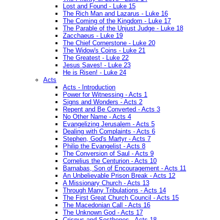
Lost and Found - Luke 15
The Rich Man and Lazarus - Luke 16
The Coming of the Kingdom - Luke 17
The Parable of the Unjust Judge - Luke 18
Zacchaeus - Luke 19
The Chief Cornerstone - Luke 20
The Widow's Coins - Luke 21
The Greatest - Luke 22
Jesus Saves! - Luke 23
He is Risen! - Luke 24
Acts
Acts - Introduction
Power for Witnessing - Acts 1
Signs and Wonders - Acts 2
Repent and Be Converted - Acts 3
No Other Name - Acts 4
Evangelizing Jerusalem - Acts 5
Dealing with Complaints - Acts 6
Stephen, God's Martyr - Acts 7
Philip the Evangelist - Acts 8
The Conversion of Saul - Acts 9
Cornelius the Centurion - Acts 10
Barnabas, Son of Encouragement - Acts 11
An Unbelievable Prison Break - Acts 12
A Missionary Church - Acts 13
Through Many Tribulations - Acts 14
The First Great Church Council - Acts 15
The Macedonian Call - Acts 16
The Unknown God - Acts 17
Crispus and Sosthenes - Acts 18