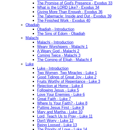
The Promise of God's Presence - Exodus 33
What is the LORD Like? - Exodus 34
Giving More Than Enough - Exodus 36
The Tabernacle: Inside and Out - Exodus 39
The Finished Work - Exodus 40
Obadiah
Obadiah - Introduction
The Sins of Edom - Obadiah
Malachi
Malachi - Introduction
Weary Worshipers - Malachi 1
A Weary God - Malachi 2
Coming Twice - Malachi 3
The Coming of Elijah - Malachi 4
Luke
Luke - Introduction
Two Women, Two Miracles - Luke 1
Good Tidings of Great Joy - Luke 2
Fruits Worthy of Repentance - Luke 3
Rejection at Home - Luke 4
Following Jesus - Luke 5
Love Your Enemies - Luke 6
Great Faith - Luke 7
Where Is Your Faith? - Luke 8
Putting Jesus First - Luke 9
Mary and Martha - Luke 10
Lord, Teach Us to Pray - Luke 11
Don't Worry - Luke 12
Being Loosed - Luke 13
The Priority of Love - Luke 14