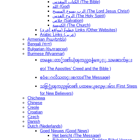
الكتاب المقدس (The Bible)
الله (God)
الرب يسوع المسيح (The Lord Jesus Christ)
الروح القدس (The Holy Spirit)
خلاص (Salvation)
الكنيسة (The Church)
(مواقع أخرى) خطوةُ Links (Other Websites)
Arabic Links (عربى)
Armenian (հայերեն)
Bengali (বাংলা)
Bulgarian (български)
Burmese (Myanmar)
တမန္ေတာ္မ်ား၏ယုံၾကည္ဝန္ခံမႈႏွင့္ သမၼာက်မ္း
စာ( The Apostles' Creed and the Bible )
ဧဝံေဂလိသတင္းစကား(The Message)
သစ္လြင္ယုံၾကည္သူမ်ား၏ ပထမေျခလွမ္းမ်ား (First Steps
for New Believers)
Chichewa
Chinese
Creole
Croatian
Czech
Danish
Dutch (Nederlands)
Goed Nieuws (Good News)
Het bericht (The Message)