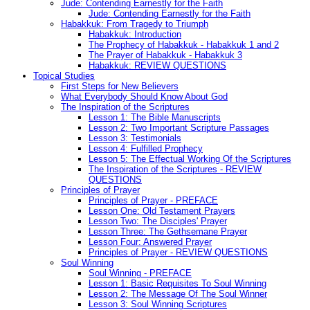
Jude: Contending Earnestly for the Faith
Jude: Contending Earnestly for the Faith
Habakkuk: From Tragedy to Triumph
Habakkuk: Introduction
The Prophecy of Habakkuk - Habakkuk 1 and 2
The Prayer of Habakkuk - Habakkuk 3
Habakkuk: REVIEW QUESTIONS
Topical Studies
First Steps for New Believers
What Everybody Should Know About God
The Inspiration of the Scriptures
Lesson 1: The Bible Manuscripts
Lesson 2: Two Important Scripture Passages
Lesson 3: Testimonials
Lesson 4: Fulfilled Prophecy
Lesson 5: The Effectual Working Of the Scriptures
The Inspiration of the Scriptures - REVIEW
QUESTIONS
Principles of Prayer
Principles of Prayer - PREFACE
Lesson One: Old Testament Prayers
Lesson Two: The Disciples' Prayer
Lesson Three: The Gethsemane Prayer
Lesson Four: Answered Prayer
Principles of Prayer - REVIEW QUESTIONS
Soul Winning
Soul Winning - PREFACE
Lesson 1: Basic Requisites To Soul Winning
Lesson 2: The Message Of The Soul Winner
Lesson 3: Soul Winning Scriptures