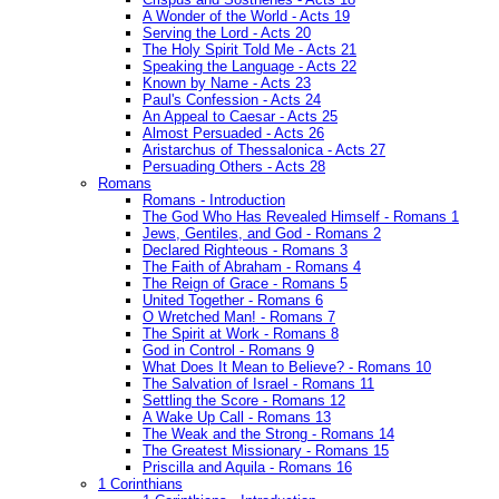
A Wonder of the World - Acts 19
Serving the Lord - Acts 20
The Holy Spirit Told Me - Acts 21
Speaking the Language - Acts 22
Known by Name - Acts 23
Paul's Confession - Acts 24
An Appeal to Caesar - Acts 25
Almost Persuaded - Acts 26
Aristarchus of Thessalonica - Acts 27
Persuading Others - Acts 28
Romans
Romans - Introduction
The God Who Has Revealed Himself - Romans 1
Jews, Gentiles, and God - Romans 2
Declared Righteous - Romans 3
The Faith of Abraham - Romans 4
The Reign of Grace - Romans 5
United Together - Romans 6
O Wretched Man! - Romans 7
The Spirit at Work - Romans 8
God in Control - Romans 9
What Does It Mean to Believe? - Romans 10
The Salvation of Israel - Romans 11
Settling the Score - Romans 12
A Wake Up Call - Romans 13
The Weak and the Strong - Romans 14
The Greatest Missionary - Romans 15
Priscilla and Aquila - Romans 16
1 Corinthians