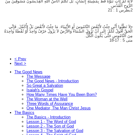
لأَنَّهُ لَمْ تَأْتِ نُبُوَّةٌ قَطُّ بِمَشِيئَةِ إِنْسَانٍ، بَلْ تَكَلَّمَ أُنَاسُ اللَّهِ الْقِدِّيسُونَ مَسُوقِينَ مِنَ
الرُّوحِ الْقُدُسِ.
2بطرس 1 : 21
«لاَ تَظُنُّوا أَنِّي جِئْتُ لأَنْقُضَ النَّامُوسَ أَوِ الأَنْبِيَاءَ. مَا جِئْتُ لأَنْقُضَ بَلْ لِأُكَمِّلَ. فَإِنِّي
الْحَقَّ أَقُولُ لَكُمْ: إِلَى أَنْ تَزُولَ السَّمَاءُ وَالأَرْضُ لاَ يَزُولُ حَرْفٌ وَاحِدٌ أَوْ نُقْطَةٌ وَاحِدَةٌ
مِنَ النَّامُوسِ حَتَّى يَكُونَ الْكُلُّ.
متى 5 : 17-18
< Prev
Next >
The Good News
The Message
The Good News - Introduction
So Great a Salvation
Isaiah's Gospel
How Many Times Have You Been Born?
The Woman at the Well
Three Words of Assurance
One Mediator, The Man Christ Jesus
The Basics
The Basics - Introduction
Lesson 1 - The Word of God
Lesson 2 - The Son of God
Lesson 3 - The Salvation of God