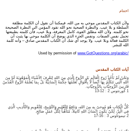
اختتام
ولأن الكتاب المقدس موحي به من الله، فيمكننا أن نقول أن الكلمة مطلقة
السلطة و بلا عيب. والنظرة الصحية نحو الله تقود المؤمن الي النظرة الصحيحة
نحو كلمته. ولأن الله مطلق القوة، كامل المعرفة، وبلا عيب، فأن كلمته بطبيعتها
تحمل نفس الصفات. ونفس الجزء الذي يوضح أن الكلمة موحي بها يثبت أن
الكلمة فعالة وبلا عيب. ولا يوجد أي شك أن الكتاب المقدس صادق – وأنه كلمة
الله للبشر.
Used by permission of
www.GotQuestions.org/arabic/
آيات الكتاب المقدس
وَنَحْنُ لَمْ نَأْخُذْ رُوحَ الْعَالَمِ بَلِ الرُّوحَ الَّذِي مِنَ اللهِ لِنَعْرِفَ الأَشْيَاءَ الْمَوْهُوبَةَ لَنَا مِنَ
اللهِ الَّتِي نَتَكَلَّمُ بِهَا أَيْضاً لاَ بِأَقْوَالٍ تُعَلِّمُهَا حِكْمَةٌ إِنْسَانِيَّةٌ بَلْ بِمَا يُعَلِّمُهُ الرُّوحُ الْقُدُسُ
قَارِنِينَ الرُّوحِيَّاتِ بِالرُّوحِيَّاتِ.
1 كورنثوس 2 : 12-13
كُلُّ الْكِتَابِ هُوَ مُوحىً بِهِ مِنَ اللهِ، وَنَافِعٌ لِلتَّعْلِيمِ وَالتَّوْبِيخِ، لِلتَّقْوِيمِ وَالتَّأْدِيبِ الَّذِي
فِي الْبِرِّ، لِكَيْ يَكُونَ إِنْسَانُ اللهِ كَامِلاً، مُتَأَهِّباً لِكُلِّ عَمَلٍ صَالِحٍ.
2 تيموثاوس 3 : 16-17