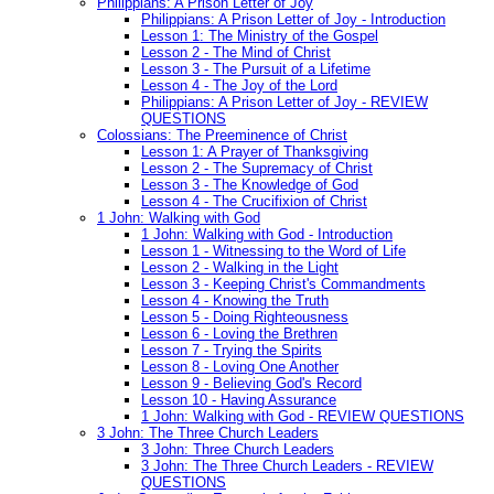
Philippians: A Prison Letter of Joy
Philippians: A Prison Letter of Joy - Introduction
Lesson 1: The Ministry of the Gospel
Lesson 2 - The Mind of Christ
Lesson 3 - The Pursuit of a Lifetime
Lesson 4 - The Joy of the Lord
Philippians: A Prison Letter of Joy - REVIEW
QUESTIONS
Colossians: The Preeminence of Christ
Lesson 1: A Prayer of Thanksgiving
Lesson 2 - The Supremacy of Christ
Lesson 3 - The Knowledge of God
Lesson 4 - The Crucifixion of Christ
1 John: Walking with God
1 John: Walking with God - Introduction
Lesson 1 - Witnessing to the Word of Life
Lesson 2 - Walking in the Light
Lesson 3 - Keeping Christ's Commandments
Lesson 4 - Knowing the Truth
Lesson 5 - Doing Righteousness
Lesson 6 - Loving the Brethren
Lesson 7 - Trying the Spirits
Lesson 8 - Loving One Another
Lesson 9 - Believing God's Record
Lesson 10 - Having Assurance
1 John: Walking with God - REVIEW QUESTIONS
3 John: The Three Church Leaders
3 John: Three Church Leaders
3 John: The Three Church Leaders - REVIEW
QUESTIONS