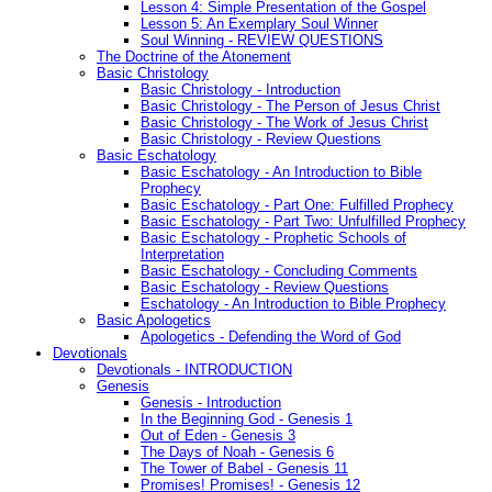
Lesson 4: Simple Presentation of the Gospel
Lesson 5: An Exemplary Soul Winner
Soul Winning - REVIEW QUESTIONS
The Doctrine of the Atonement
Basic Christology
Basic Christology - Introduction
Basic Christology - The Person of Jesus Christ
Basic Christology - The Work of Jesus Christ
Basic Christology - Review Questions
Basic Eschatology
Basic Eschatology - An Introduction to Bible
Prophecy
Basic Eschatology - Part One: Fulfilled Prophecy
Basic Eschatology - Part Two: Unfulfilled Prophecy
Basic Eschatology - Prophetic Schools of
Interpretation
Basic Eschatology - Concluding Comments
Basic Eschatology - Review Questions
Eschatology - An Introduction to Bible Prophecy
Basic Apologetics
Apologetics - Defending the Word of God
Devotionals
Devotionals - INTRODUCTION
Genesis
Genesis - Introduction
In the Beginning God - Genesis 1
Out of Eden - Genesis 3
The Days of Noah - Genesis 6
The Tower of Babel - Genesis 11
Promises! Promises! - Genesis 12