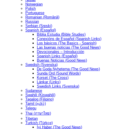
Norwegian
Polish
Portuguese
Romanian (Română)
Russian
Serbian (Srpski)
Spanish (Español)
Biblia Estudia (Bible Studies)
Conexións de Español (Spanish Links)
Los básicos (The Basics - Spanish)
Las buenas noticias (The Good News)
Devocionales – Introducción
Spanish Links (Español)
Buenas Noticias (Good News)
Swedish (Svenska)
De Goda Nyheterna (The Good News)
Sunda Ord (Sound Words)
Korset (The Cross)
Länkar (Links)
Swedish Links (Svenska)
Sudanese
Swahili (Kiswahili)
Tagalog (Filipino)
Tamil (தமிழ்)
Telegu
Thai (ภาษาไทย)
Tibetan
Turkish (Türkçe)
İyi Haber (The Good News)