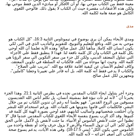
معينة فقط من الكتاب موحي بها، أو أن الأفكار أو مباديء الدين فقط موحي بها،
ولكن هذه الأعتقادات مقصرة حيث أن الكتاب لا يقول ذلك. فالوحي اللغوي
الكامل هو صفة هامة لكلمة الله.
مدى
ومدي الأيحاء يمكن أن يري بوضوح في تيموثاوس الثانية 16:3، "كل الكتاب هو
موحي به من الله، ونافع للتعليم والتوبيخ، للتقويم والتأديب الذي في البر، لكي
يكون انسان الله كاملا، متأهبا لكل عمل صالح" وهذه الآية تعلمنا أن الله أوحي
بكل كلمة في الكتاب وأن كل كلمة نافعة لنا. فهذا لا ينطبق فقط علي الأجزاء
التي تتناول المعتقد الديني، ولكن كل جزء من سفر التكوين الي سفر الرؤيا هي
كلمة الله. وحيث انها موحاة من الله، فالكتاب له السلطة في تكوين المعتقد،
وكاف لتعليم الأنسان عن كيفية اقامة علاقة مع الله. "تدريب علي الصلاح".
والكتاب لا يدعي فقط أنه كلمة الله، بل أنه قادر علي تغييرنا وجعلنا "كاملين"،
ومجهزين لكل عمل صالح.
وجزء آخر يتناول ايحاء الكتاب المقدس نجده في بطرس الثانية 21:1. وهذا الجزء
يخبرنا أن " لأنه لم تأت نبؤة قط بمشيئة أنسان، بل تكلم أناس الله القديسون
مسوقين من الروح القدس". فهو يعلمنا أنه رغم أن تدوين الكتاب تم من خلال
البشر، فالكلمات التي قاموا بتدوينها هي كلمات الله. ورغم استخدام الله للبشر
وان أختلفت شخصياتهم وأساليب كتابتهم، فقد أوحي بصورة الهية كل كلمة قد
كتبوها. وقد أكد الرب يسوع بنفسة الأيحاء اللغوي للكتاب المقدس عندما قال "لا
تظنوا أني جئت لأنقض الناموس أو الأنبياء. ما جئت لأنقض بل لأكمل. فأني الحق
أقول لكم: الي أن تزول السماء والأرض لا يزول حرف واحد أو نقطة واحدة من
الناموس حتي يكون الكل" (متي 17:5-18). وفي هذه الآيات، يدعم يسوع صحة
الكتاب الي أصغر أجزائه – لأنه كلمة الله.