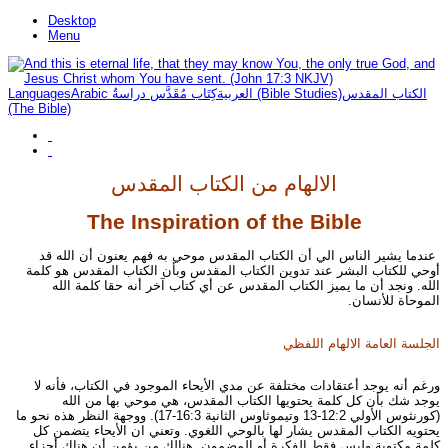
Desktop
Menu
Languages
Arabic العربية
كِتَاب مُقَدَّس دراسةُ (Bible Studies)
الكتاب المقدس
(The Bible)
الالهام من الكتاب المقدس
The Inspiration of the Bible
عندما يشير الناس الي أن الكتاب المقدس موحي به فهم يعنون أن الله قد
أوحي للكتاب البشر عند تدوين الكتاب المقدس وبأن الكتاب المقدس هو كلمة
الله. ونجد أن ما يميز الكتاب المقدس عن أي كتاب آخر أنه حقا كلمة الله
الموحاة للأنسان.
الجلسة العامة الالهام اللفظي
ورغم أنه يوجد أعتقادات مختلفة عن مدي الأيحاء الموجود في الكتاب، فأنه لا
يوجد شك بأن كل كلمة يحتويها الكتاب المقدس، هي موحي بها من الله
(كورنثوس الأولي 12:2-13 وتيموثاوس الثانية 16:3-17). ووجهة النظر هذه نحو ما
يحتويه الكتاب المقدس يشار لها بالوحي اللغوي. وتعني ان الأيحاء يتضمن كل
كلمة مكتوبة وليس فقط الفكرة أو المضمون. هنالك من يؤمن أن هناك أجزاء