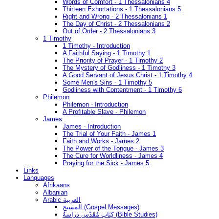
Words of Comfort - 1 Thessalonians 4
Thirteen Exhortations - 1 Thessalonians 5
Right and Wrong - 2 Thessalonians 1
The Day of Christ - 2 Thessalonians 2
Out of Order - 2 Thessalonians 3
1 Timothy
1 Timothy - Introduction
A Faithful Saying - 1 Timothy 1
The Priority of Prayer - 1 Timothy 2
The Mystery of Godliness - 1 Timothy 3
A Good Servant of Jesus Christ - 1 Timothy 4
Some Men's Sins - 1 Timothy 5
Godliness with Contentment - 1 Timothy 6
Philemon
Philemon - Introduction
A Profitable Slave - Philemon
James
James - Introduction
The Trial of Your Faith - James 1
Faith and Works - James 2
The Power of the Tongue - James 3
The Cure for Worldliness - James 4
Praying for the Sick - James 5
Links
Languages
Afrikaans
Albanian
Arabic العربية
المسيح (Gospel Messages)
كِتَاب مُقَدَّس دراسةُ (Bible Studies)