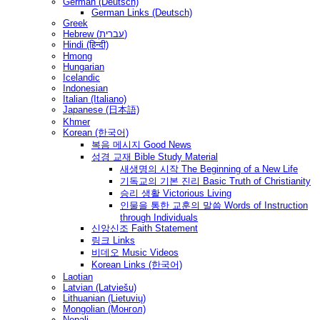
German (Deutsch)
German Links (Deutsch)
Greek
Hebrew (עברית)
Hindi (हिन्दी)
Hmong
Hungarian
Icelandic
Indonesian
Italian (Italiano)
Japanese (日本語)
Khmer
Korean (한국어)
복음 메시지 Good News
성경 교재 Bible Study Material
새생명의 시작 The Beginning of a New Life
기독교의 기본 진리 Basic Truth of Christianity
승리 생활 Victorious Living
인물을 통한 교훈의 말씀 Words of Instruction
through Individuals
신앙신조 Faith Statement
링크 Links
비데오 Music Videos
Korean Links (한국어)
Laotian
Latvian (Latviešu)
Lithuanian (Lietuvių)
Mongolian (Монгол)
Nepali