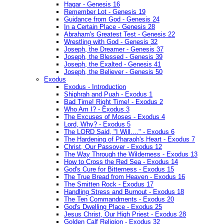
Hagar - Genesis 16
Remember Lot - Genesis 19
Guidance from God - Genesis 24
In a Certain Place - Genesis 28
Abraham's Greatest Test - Genesis 22
Wrestling with God - Genesis 32
Joseph, the Dreamer - Genesis 37
Joseph, the Blessed - Genesis 39
Joseph, the Exalted - Genesis 41
Joseph, the Believer - Genesis 50
Exodus
Exodus - Introduction
Shiphrah and Puah - Exodus 1
Bad Time! Right Time! - Exodus 2
Who Am I? - Exodus 3
The Excuses of Moses - Exodus 4
Lord, Why? - Exodus 5
The LORD Said, "I Will...." - Exodus 6
The Hardening of Pharaoh's Heart - Exodus 7
Christ, Our Passover - Exodus 12
The Way Through the Wilderness - Exodus 13
How to Cross the Red Sea - Exodus 14
God's Cure for Bitterness - Exodus 15
The True Bread from Heaven - Exodus 16
The Smitten Rock - Exodus 17
Handling Stress and Burnout - Exodus 18
The Ten Commandments - Exodus 20
God's Dwelling Place - Exodus 25
Jesus Christ, Our High Priest - Exodus 28
Golden Calf Religion - Exodus 32